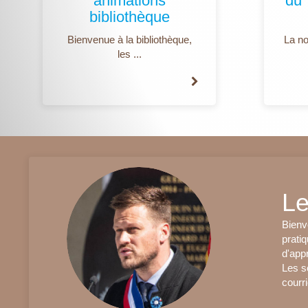
animations
du
bibliothèque
Bienvenue à la bibliothèque,
La no
les ...
Le
Bienv
pratiq
d'app
Les se
courri