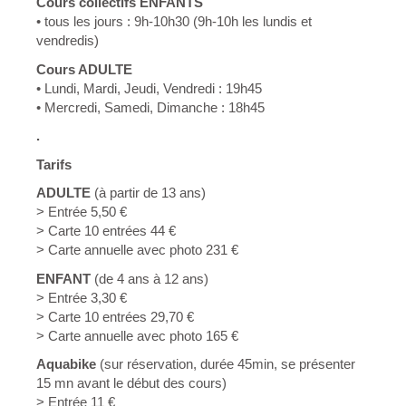
Cours collectifs ENFANTS
Jeudi à 18h45
Aquabike
: Lundi et Vendredi à 11h45 / Mardi et
Aquabike
: Lundi et Vendredi à 10h15 / Mardi et
• tous les jours : 9h-10h30
(9h-10h les lundis et
Jeudi à 18h45
Jeudi à 18h45
vendredis)
Cours ADULTE
• Lundi, Mardi, Jeudi, Vendredi : 19h45
• Mercredi, Samedi, Dimanche : 18h45
.
Tarifs
ADULTE
(à partir de 13 ans)
> Entrée 5,50 €
> Carte 10 entrées 44 €
> Carte annuelle avec photo 231 €
ENFANT
(de 4 ans à 12 ans)
> Entrée 3,30 €
> Carte 10 entrées 29,70 €
> Carte annuelle avec photo 165 €
Aquabike
(sur réservation, durée 45min, se présenter
15 mn avant le début des cours)
> Entrée 11 €