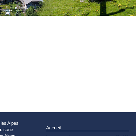
 les Alpes
Accueil
Guisane
es Alpes