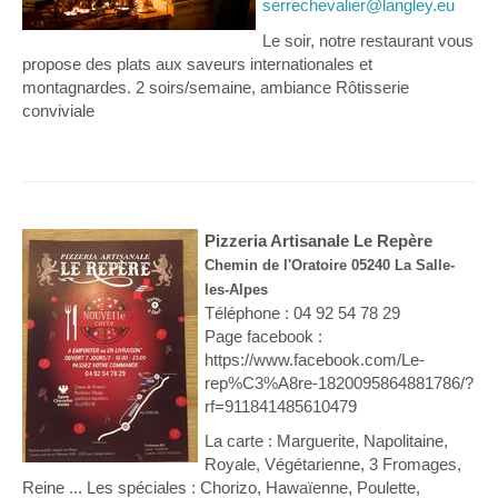
serrechevalier@langley.eu
Le soir, notre restaurant vous
propose des plats aux saveurs internationales et
montagnardes. 2 soirs/semaine, ambiance Rôtisserie
conviviale
Pizzeria Artisanale Le Repère
Chemin de l'Oratoire 05240 La Salle-
les-Alpes
Téléphone : 04 92 54 78 29
Page facebook :
https://www.facebook.com/Le-
rep%C3%A8re-1820095864881786/?
rf=911841485610479
La carte : Marguerite, Napolitaine,
Royale, Végétarienne, 3 Fromages,
Reine ... Les spéciales : Chorizo, Hawaïenne, Poulette,