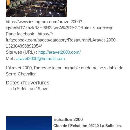
https://www.instagram.com/aravet2000?
igsh=MTZzbzk3ZHl6N3cweA%3D%3D&utm_source=qr
Page facebook : https://fr-
fr.facebook.com/pages/category/Restaurant/LAravet-2000-
132304996892954/
Site web (URL) :
http://aravet2000.com/
Mél :
aravet2000@hotmail.com
L’Aravet 2000, l’adresse incontournable du domaine skiable de
Serre-Chevalier.
Dates d'ouvertures
- du 9 déc. au 19 avr.
Echaillon 2200
Clos de l'Echaillon 05240 La Salle-les-