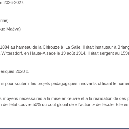
re 2026-2027.
rine)
oux Maéva)
r 1884 au hameau de la Chirouze à La Salle. Il était instituteur à Brianç
à Wittersdorf, en Haute-Alsace le 19 août 1914. Il était sergent au 15
mériques 2020 ».
our soutenir les projets pédagogiques innovants utilisant le numériqu
 moyens nécessaires à la mise en œuvre et à la réalisation de ces pro
 de l’état couvre 50% du coût global de « l’action » de l’école. Elle 