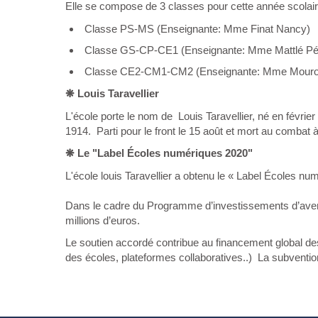
Elle se compose de 3 classes pour cette année scolai
Classe PS-MS (Enseignante: Mme Finat Nancy)
Classe GS-CP-CE1 (Enseignante: Mme Mattlé Pé
Classe CE2-CM1-CM2 (Enseignante: Mme Mour
❋ Louis Taravellier
L'école porte le nom de
Louis Taravellier, né en févrie
1914.
Parti pour le front le 15 août et mort au combat 
❋ Le "Label Écoles numériques 2020"
L'école louis Taravellier a obtenu le « Label Écoles nu
Dans le cadre du Programme d’investissements d’avenir p
millions d’euros.
Le soutien accordé contribue au financement global des
des écoles, plateformes collaboratives..)
La subvention